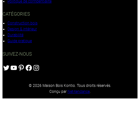
Politique de confidentialité
CATÉGORIES
Construction bois
Design & intérieur
Durabilité
Guide pratique
SUIVEZ-NOUS
Twitter
YouTube
Pinterest
Facebook
Instagram
© 2026 Maison Bois Kontio. Tous droits réservés.
Conçu par
Net-tendance
.