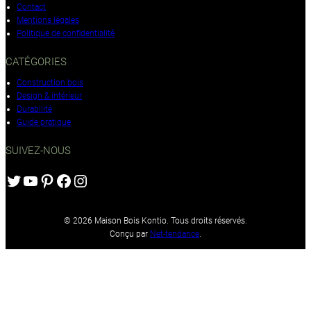
Contact
Mentions légales
Politique de confidentialité
CATÉGORIES
Construction bois
Design & intérieur
Durabilité
Guide pratique
SUIVEZ-NOUS
Twitter
YouTube
Pinterest
Facebook
Instagram
© 2026 Maison Bois Kontio. Tous droits réservés.
Conçu par
Net-tendance
.