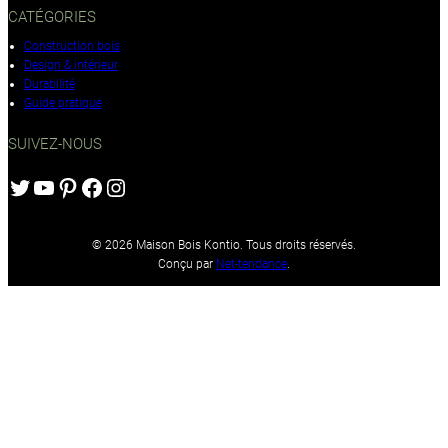
CATÉGORIES
Construction bois
Design & intérieur
Durabilité
Guide pratique
SUIVEZ-NOUS
Twitter
YouTube
Pinterest
Facebook
Instagram
© 2026 Maison Bois Kontio. Tous droits réservés.
Conçu par
Net-tendance
.