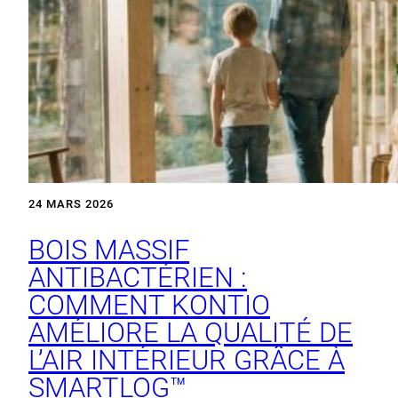
24 MARS 2026
BOIS MASSIF
ANTIBACTÉRIEN :
COMMENT KONTIO
AMÉLIORE LA QUALITÉ DE
L’AIR INTÉRIEUR GRÂCE À
SMARTLOG™