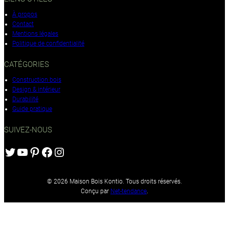
À propos
Contact
Mentions légales
Politique de confidentialité
CATÉGORIES
Construction bois
Design & intérieur
Durabilité
Guide pratique
SUIVEZ-NOUS
Twitter
YouTube
Pinterest
Facebook
Instagram
© 2026 Maison Bois Kontio. Tous droits réservés.
Conçu par
Net-tendance
.