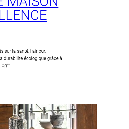
E MAISON
ELLENCE
 sur la santé, l’air pur,
sa durabilité écologique grâce à
tLog™.