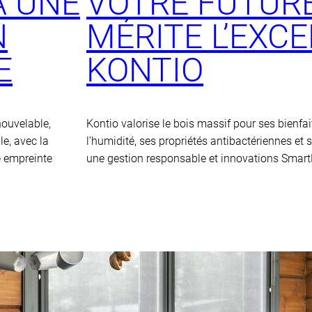
À UNE
VOTRE FUTUR
N
MÉRITE L’EXC
E
KONTIO
nouvelable,
Kontio valorise le bois massif pour ses bienfaits
le, avec la
l’humidité, ses propriétés antibactériennes et 
e empreinte
une gestion responsable et innovations Smar