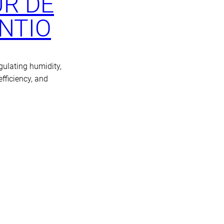
UR DE
NTIO
gulating humidity,
fficiency, and