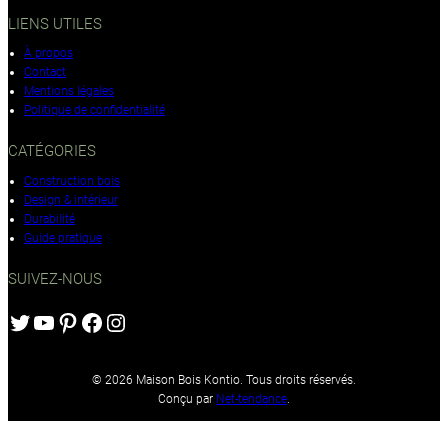
LIENS UTILES
À propos
Contact
Mentions légales
Politique de confidentialité
CATÉGORIES
Construction bois
Design & intérieur
Durabilité
Guide pratique
SUIVEZ-NOUS
Twitter
YouTube
Pinterest
Facebook
Instagram
© 2026 Maison Bois Kontio. Tous droits réservés.
Conçu par
Net-tendance
.