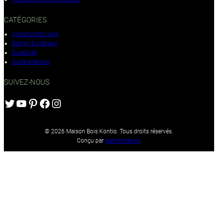
CATÉGORIES
Construction bois
Design & intérieur
Durabilité
Guide pratique
SUIVEZ-NOUS
Twitter
YouTube
Pinterest
Facebook
Instagram
© 2026 Maison Bois Kontio. Tous droits réservés.
Conçu par
Net-tendance
.