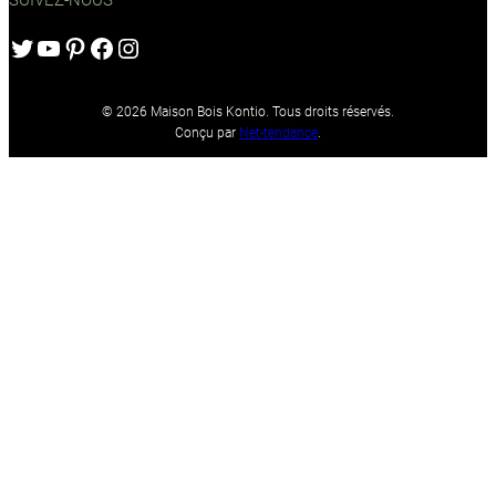
SUIVEZ-NOUS
Twitter
YouTube
Pinterest
Facebook
Instagram
© 2026 Maison Bois Kontio. Tous droits réservés.
Conçu par
Net-tendance
.