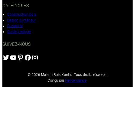
CATÉGORIES
Construction bois
Design & intérieur
Durabilité
Guide pratique
SUIVEZ-NOUS
Twitter
YouTube
Pinterest
Facebook
Instagram
© 2026 Maison Bois Kontio. Tous droits réservés.
Conçu par
Net-tendance
.