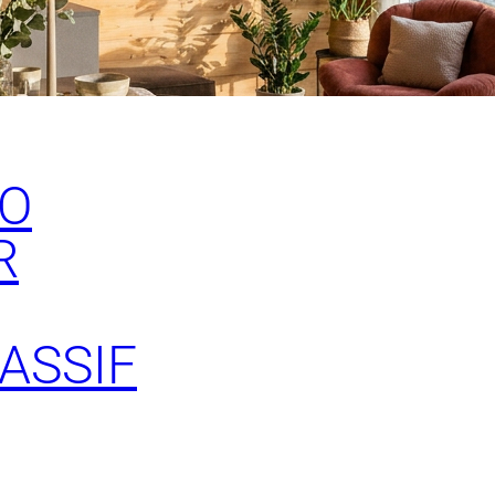
IO
R
ASSIF