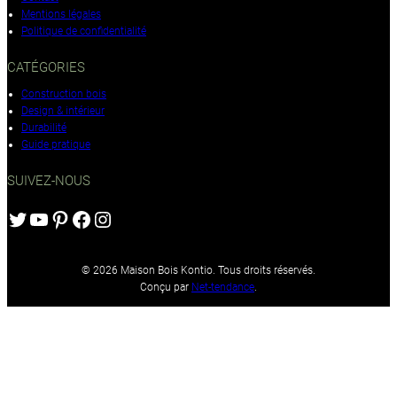
Mentions légales
Politique de confidentialité
CATÉGORIES
Construction bois
Design & intérieur
Durabilité
Guide pratique
SUIVEZ-NOUS
Twitter
YouTube
Pinterest
Facebook
Instagram
© 2026 Maison Bois Kontio. Tous droits réservés.
Conçu par
Net-tendance
.