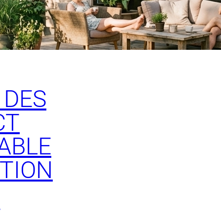
 DES
CT
ABLE
TION
T