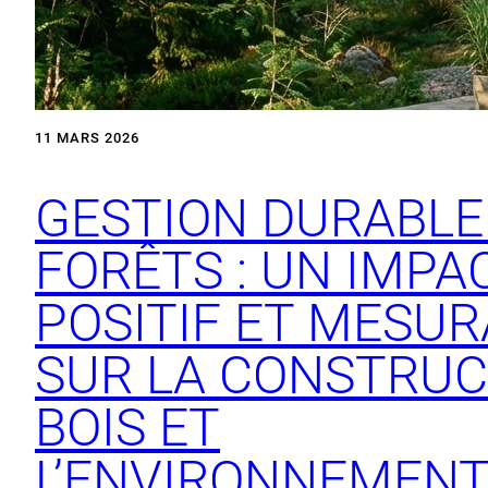
11 MARS 2026
GESTION DURABLE
FORÊTS : UN IMPA
POSITIF ET MESUR
SUR LA CONSTRUC
BOIS ET
L’ENVIRONNEMEN