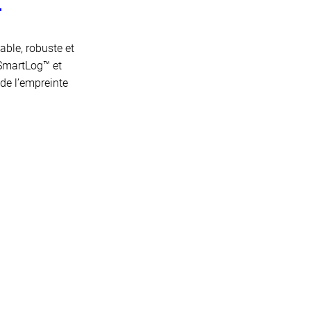
able, robuste et
 SmartLog™ et
 de l’empreinte