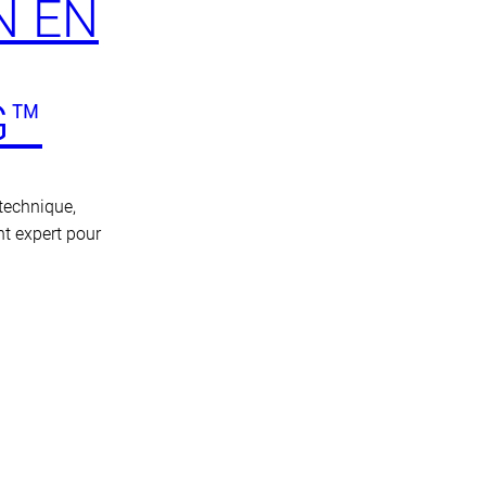
N EN
G™
technique,
nt expert pour