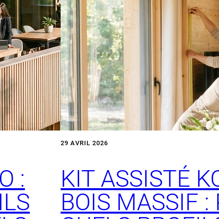
29 AVRIL 2026
O :
KIT ASSISTÉ K
ILS
BOIS MASSIF :