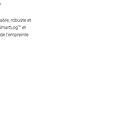
able, robuste et
 SmartLog™ et
 de l’empreinte