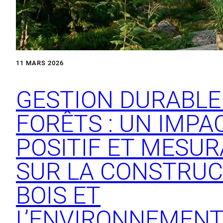
11 MARS 2026
GESTION DURABLE
FORÊTS : UN IMPA
POSITIF ET MESUR
SUR LA CONSTRUC
BOIS ET
L’ENVIRONNEMEN