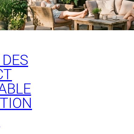
 DES
CT
ABLE
TION
T