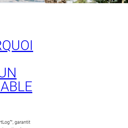
RQUOI
 UN
RABLE
rtLog™, garantit