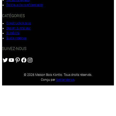
Mentions légales
Politique de confidentialité
CATÉGORIES
Construction bois
Design & intérieur
Durabilité
Guide pratique
SUIVEZ-NOUS
Twitter
YouTube
Pinterest
Facebook
Instagram
© 2026 Maison Bois Kontio. Tous droits réservés.
Conçu par
Net-tendance
.