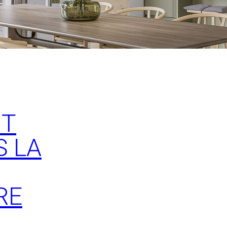
NT
 LA
RE