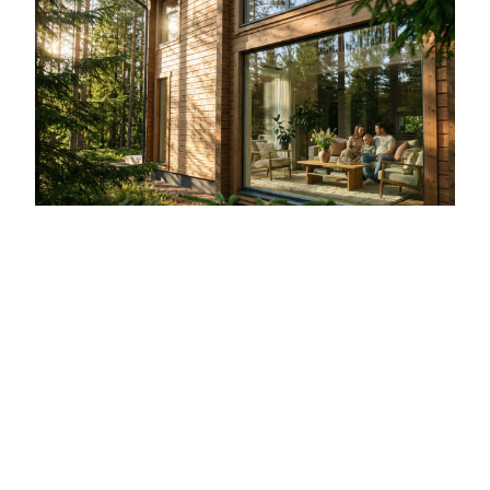
COMPRENDRE LE TASSEMENT DU BOIS
Le tassement dans les constructions en bois est un souci
fréquent. À mesure que le bois sèche, il se rétracte, entraînant
des ajustements structurels. Cela peut affecter la stabilité de
votre maison.
Le phénomène est amplifié par les variations climatiques. Le
bois réagit à l’humidité, causant des mouvements que vous
préféreriez éviter. Imaginez des portes qui grincent ou des