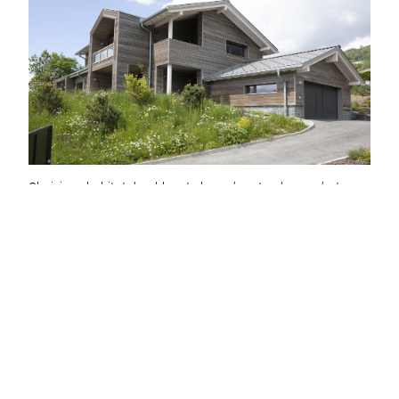
Choisir un habitat durable est plus qu’une tendance, c’est un
engagement envers la planète et votre santé. Voyons
comment maximiser ces bénéfices.
SANTÉ DE L’HABITAT ET QUALITÉ DE L’AIR
Votre maison devrait être un sanctuaire de bien-être. Avec le
bon choix de matériaux, vous améliorez la qualité de l’air
intérieur. Le bois massif, par exemple, régule naturellement
l’humidité, créant un microclimat sain. En optant pour des
matériaux naturels, vous pouvez réduire les allergènes et les
polluants. En Finlande, des études montrent que les maisons