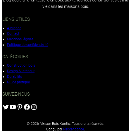
vie dans les maisons bois.
LIENS UTILES
À propos
Contact
Mentions légales
Politique de confidentialité
CATÉGORIES
Construction bois
Design & intérieur
Durabilité
Guide pratique
SUIVEZ-NOUS
Twitter
YouTube
Pinterest
Facebook
Instagram
© 2026 Maison Bois Kontio. Tous droits réservés.
Conçu par
Net-tendance
.